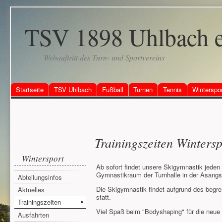
TSV 1898 Uhlbach e
Webauftritt des Turn- und Sportvereins
Startseite
TSV Uhlbach
Fußball
Turnen
Tennis
Winterspo
Trainingszeiten Wintersp
Wintersport
Ab sofort findet unsere Skigymnastik jeden
Gymnastikraum der Turnhalle in der Asangst
Abteilungsinfos
Die Skigymnastik findet aufgrund des begre
Aktuelles
statt.
Trainingszeiten
Viel Spaß beim "Bodyshaping" für die neue 
Ausfahrten