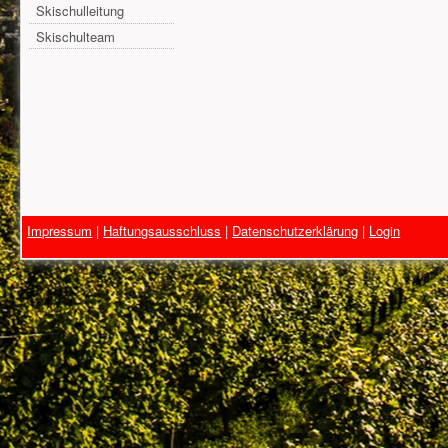
Skischulleitung
Skischulteam
Impressum
|
Haftungsausschluss
|
Datenschutzerklärung
|
Login