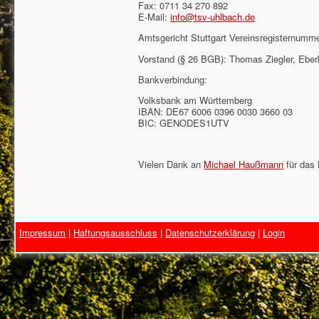
Fax: 0711 34 270 892
E-Mail:
info@tsv-uhlbach.de
Amtsgericht Stuttgart
Vereinsregisternumm
Vorstand (§ 26 BGB): Thomas Ziegler, Eberh
Bankverbindung:
Volksbank am Württemberg
IBAN: DE67 6006 0396 0030 3660 03
BIC: GENODES1UTV
Vielen Dank an
Michael Haußmann
für das 
Impressum
|
Haftungsausschluss
|
Datenschutzerklärung
|
Login