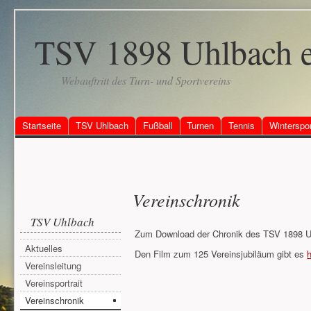
TSV 1898 Uhlbach e
Webauftritt des Turn- und Sportvereins
Startseite
TSV Uhlbach
Fußball
Turnen
Tennis
Winterspo
Vereinschronik
TSV Uhlbach
Zum Download der Chronik des TSV 1898 U
Aktuelles
Den Film zum 125 Vereinsjubiläum gibt es
h
Vereinsleitung
Vereinsportrait
Vereinschronik