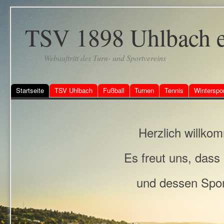
TSV 1898 Uhlbach e
Webauftritt des Turn- und Sportvereins
Startseite
TSV Uhlbach
Fußball
Turnen
Tennis
Winterspo
Herzlich willk
Es freut uns, dass 
und dessen Spor