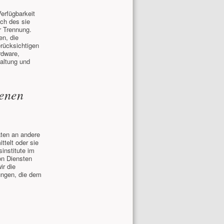
erfügbarkeit
ch des sie
r Trennung.
en, die
rücksichtigen
rdware,
altung und
genen
ten an andere
ttelt oder sie
institute im
on Diensten
ir die
ungen, die dem