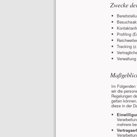
Zwecke de
Bereitstell
Besuchsakt
Kontaktanf
Profiling (E
Reichweite
Tracking (z
Vertraglich
Verwaltung
Maßgeblic
Im Folgenden 
wir die person
Regelungen de
gelten können.
diese in der D
Einwilligu
Verarbeitu
mehrere b
Vertragser
Verarbeitun