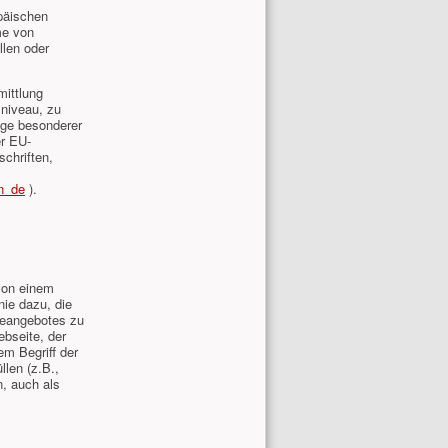
opäischen
me von
llen oder
mittlung
zniveau, zu
lage besonderer
er EU-
schriften,
on_de
).
von einem
nie dazu, die
neangebotes zu
bseite, der
em Begriff der
llen (z.B.,
, auch als