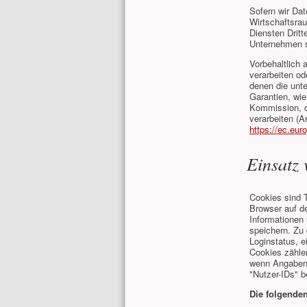
Sofern wir Dat
Wirtschaftsra
Diensten Dritt
Unternehmen st
Vorbehaltlich 
verarbeiten od
denen die unte
Garantien, wie
Kommission, de
verarbeiten (
https://ec.eur
Einsatz
Cookies sind 
Browser auf de
Informationen
speichern. Zu
Loginstatus, e
Cookies zählen
wenn Angaben 
"Nutzer-IDs" b
Die folgende