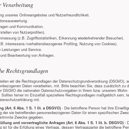
r Verarbeitung
ung unseres Onlineangebotes und Nutzerfreundlichkeit.
ionsauswertung.
ragen und Kommunikation.
rstellen von Nutzerprofilen).
nmessung (z.B. Zugriffsstatistiken, Erkennung wiederkehrender Besucher).
.B. interessens-/verhaltensbezogenes Profiling, Nutzung von Cookies).
e Leistungen und Service.
 und Beantwortung von Anfragen.
he Rechtsgrundlagen
teilen wir die Rechtsgrundlagen der Datenschutzgrundverordnung (DSGVO), a
enbezogenen Daten verarbeiten, mit. Bitte beachten Sie, dass zusätzlich zu 
r DSGVO die nationalen Datenschutzvorgaben in Ihrem bzw. unserem Wohn- 
 Sollten ferner im Einzelfall speziellere Rechtsgrundlagen maßgeblich sein, te
atenschutzerklärung mit.
ng (Art. 6 Abs. 1 S. 1 lit. a DSGVO)
- Die betroffene Person hat ihre Einwillig
ng der sie betreffenden personenbezogenen Daten für einen spezifischen Zwe
estimmte Zwecke gegeben.
füllung und vorvertragliche Anfragen (Art. 6 Abs. 1 S. 1 lit. b. DSGVO)
- D
g ist für die Erfüllung eines Vertrags, dessen Vertragspartei die betroffene Per