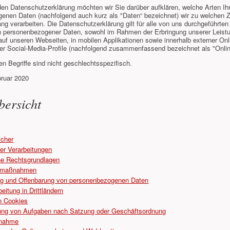
den Datenschutzerklärung möchten wir Sie darüber aufklären, welche Arten Ih
enen Daten (nachfolgend auch kurz als "Daten“ bezeichnet) wir zu welchen 
 verarbeiten. Die Datenschutzerklärung gilt für alle von uns durchgeführten
n personenbezogener Daten, sowohl im Rahmen der Erbringung unserer Leist
uf unseren Webseiten, in mobilen Applikationen sowie innerhalb externer On
rer Social-Media-Profile (nachfolgend zusammenfassend bezeichnet als "Onlin
n Begriffe sind nicht geschlechtsspezifisch.
bruar 2020
bersicht
icher
er Verarbeitungen
e Rechtsgrundlagen
tsmaßnahmen
ng und Offenbarung von personenbezogenen Daten
eitung in Drittländern
n Cookies
ng von Aufgaben nach Satzung oder Geschäftsordnung
fnahme