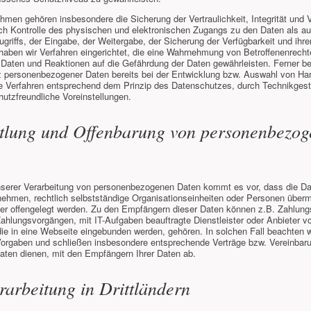
en gehören insbesondere die Sicherung der Vertraulichkeit, Integrität und V
ch Kontrolle des physischen und elektronischen Zugangs zu den Daten als au
ugriffs, der Eingabe, der Weitergabe, der Sicherung der Verfügbarkeit und ihre
aben wir Verfahren eingerichtet, die eine Wahrnehmung von Betroffenenrecht
Daten und Reaktionen auf die Gefährdung der Daten gewährleisten. Ferner be
z personenbezogener Daten bereits bei der Entwicklung bzw. Auswahl von Ha
e Verfahren entsprechend dem Prinzip des Datenschutzes, durch Technikgest
utzfreundliche Voreinstellungen.
tlung und Offenbarung von personenbezo
erer Verarbeitung von personenbezogenen Daten kommt es vor, dass die Da
nehmen, rechtlich selbstständige Organisationseinheiten oder Personen übermi
er offengelegt werden. Zu den Empfängern dieser Daten können z.B. Zahlungs
hlungsvorgängen, mit IT-Aufgaben beauftragte Dienstleister oder Anbieter v
die in eine Webseite eingebunden werden, gehören. In solchen Fall beachten w
Vorgaben und schließen insbesondere entsprechende Verträge bzw. Vereinbar
aten dienen, mit den Empfängern Ihrer Daten ab.
arbeitung in Drittländern