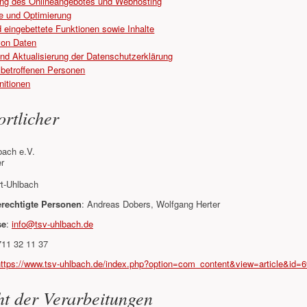
lung des Onlineangebotes und Webhosting
 und Optimierung
 eingebettete Funktionen sowie Inhalte
von Daten
nd Aktualisierung der Datenschutzerklärung
 betroffenen Personen
initionen
rtlicher
ach e.V.
r
rt-Uhlbach
erechtigte Personen
: Andreas Dobers, Wolfgang Herter
se
:
info@tsv-uhlbach.de
711 32 11 37
https://www.tsv-uhlbach.de/index.php?option=com_content&view=article&id=
ht der Verarbeitungen