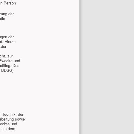
nen Person
rung der
 die
ngen der
d. Hierzu
 der
ht, zur
 Zwecke und
ofiling. Des
26 BDSG),
 Technik, der
rbeitung sowie
Rechte und
m ein dem