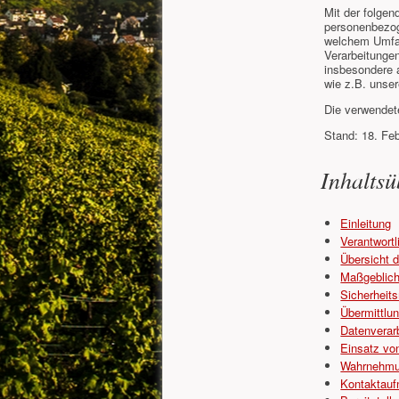
Mit der folgen
personenbezog
welchem Umfang
Verarbeitunge
insbesondere a
wie z.B. unse
Die verwendete
Stand: 18. Fe
Inhaltsü
Einleitung
Verantwortl
Übersicht d
Maßgeblich
Sicherhei
Übermittlu
Datenverarb
Einsatz vo
Wahrnehmu
Kontaktau