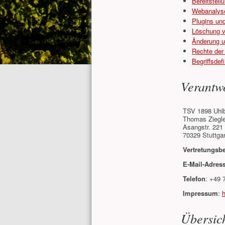
Bereitstel
Webanalyse
Plugins und
Löschung 
Änderung u
Rechte der
Begriffsdef
Verantwo
TSV 1898 Uhlb
Thomas Ziegle
Asangstr. 221
70329 Stuttga
Vertretungsb
E-Mail-Adres
Telefon
: +49 
Impressum
:
Übersic