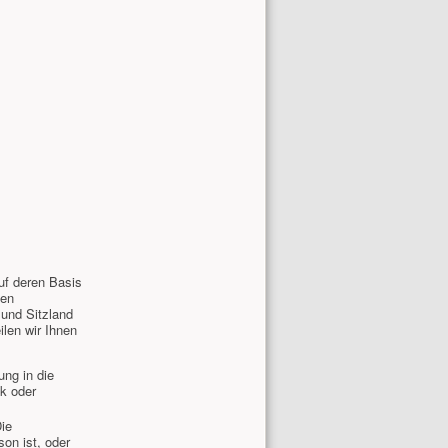
uf deren Basis
den
und Sitzland
ilen wir Ihnen
ung in die
ck oder
ie
son ist, oder