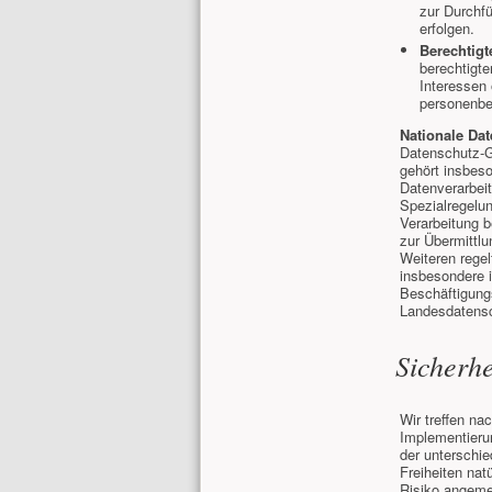
zur Durchfü
erfolgen.
Berechtigte
berechtigte
Interessen 
personenbe
Nationale Da
Datenschutz-G
gehört insbes
Datenverarbei
Spezialregelu
Verarbeitung 
zur Übermittlu
Weiteren rege
insbesondere 
Beschäftigungs
Landesdatensc
Sicherh
Wir treffen n
Implementieru
der unterschi
Freiheiten na
Risiko angeme