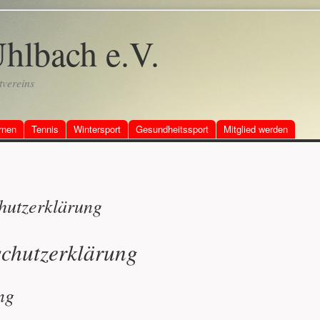
hlbach e.V.
tvereins
rnen
Tennis
Wintersport
Gesundheitssport
Mitglied werden
hutzerklärung
chutzerklärung
ng