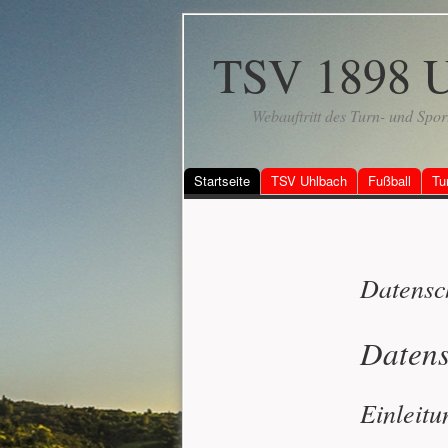
TSV 1898 U
Webauftritt des Turn- und Spor
Startseite
TSV Uhlbach
Fußball
Tu
Datensc
Datens
Einleitu