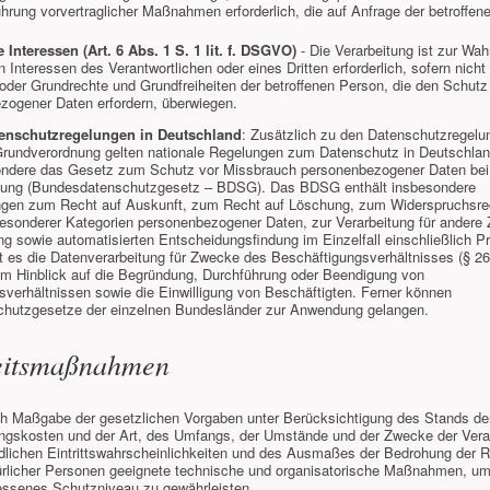
hrung vorvertraglicher Maßnahmen erforderlich, die auf Anfrage der betroffe
 Interessen (Art. 6 Abs. 1 S. 1 lit. f. DSGVO)
- Die Verarbeitung ist zur Wah
n Interessen des Verantwortlichen oder eines Dritten erforderlich, sofern nicht
oder Grundrechte und Grundfreiheiten der betroffenen Person, die den Schutz
zogener Daten erfordern, überwiegen.
tenschutzregelungen in Deutschland
: Zusätzlich zu den Datenschutzregelu
rundverordnung gelten nationale Regelungen zum Datenschutz in Deutschlan
ondere das Gesetz zum Schutz vor Missbrauch personenbezogener Daten bei
tung (Bundesdatenschutzgesetz – BDSG). Das BDSG enthält insbesondere
ngen zum Recht auf Auskunft, zum Recht auf Löschung, zum Widerspruchsrec
besonderer Kategorien personenbezogener Daten, zur Verarbeitung für andere
ng sowie automatisierten Entscheidungsfindung im Einzelfall einschließlich Pr
lt es die Datenverarbeitung für Zwecke des Beschäftigungsverhältnisses (§ 
im Hinblick auf die Begründung, Durchführung oder Beendigung von
verhältnissen sowie die Einwilligung von Beschäftigten. Ferner können
hutzgesetze der einzelnen Bundesländer zur Anwendung gelangen.
eitsmaßnahmen
ach Maßgabe der gesetzlichen Vorgaben unter Berücksichtigung des Stands der
ngskosten und der Art, des Umfangs, der Umstände und der Zwecke der Vera
edlichen Eintrittswahrscheinlichkeiten und des Ausmaßes der Bedrohung der 
türlicher Personen geeignete technische und organisatorische Maßnahmen, u
ssenes Schutzniveau zu gewährleisten.