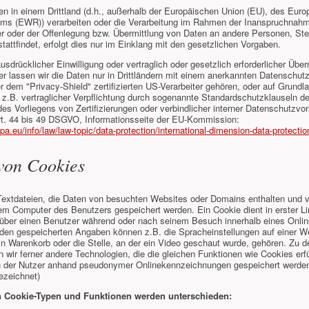
en in einem Drittland (d.h., außerhalb der Europäischen Union (EU), des Eur
ums (EWR)) verarbeiten oder die Verarbeitung im Rahmen der Inanspruchnah
er oder der Offenlegung bzw. Übermittlung von Daten an andere Personen, Ste
attfindet, erfolgt dies nur im Einklang mit den gesetzlichen Vorgaben.
ausdrücklicher Einwilligung oder vertraglich oder gesetzlich erforderlicher Über
er lassen wir die Daten nur in Drittländern mit einem anerkannten Datenschut
r dem "Privacy-Shield" zertifizierten US-Verarbeiter gehören, oder auf Grund
 z.B. vertraglicher Verpflichtung durch sogenannte Standardschutzklauseln d
s Vorliegens von Zertifizierungen oder verbindlicher interner Datenschutzvor
Art. 44 bis 49 DSGVO, Informationsseite der EU-Kommission:
opa.eu/info/law/law-topic/data-protection/international-dimension-data-protecti
 von Cookies
Textdateien, die Daten von besuchten Websites oder Domains enthalten und 
m Computer des Benutzers gespeichert werden. Ein Cookie dient in erster Li
 über einen Benutzer während oder nach seinem Besuch innerhalb eines Onli
 den gespeicherten Angaben können z.B. die Spracheinstellungen auf einer We
in Warenkorb oder die Stelle, an der ein Video geschaut wurde, gehören. Zu d
 wir ferner andere Technologien, die die gleichen Funktionen wie Cookies erfü
der Nutzer anhand pseudonymer Onlinekennzeichnungen gespeichert werden
ezeichnet)
n Cookie-Typen und Funktionen werden unterschieden: