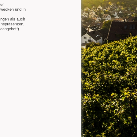
rer
Zwecken und in
ungen als auch
linepräsenzen,
eangebot“).