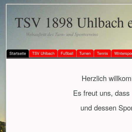
TSV 1898 Uhlbach e
Webauftritt des Turn- und Sportvereins
Startseite
TSV Uhlbach
Fußball
Turnen
Tennis
Winterspo
Herzlich willk
Es freut uns, dass 
und dessen Spor