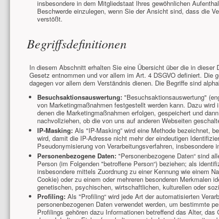
insbesondere in dem Mitgliedstaat Ihres gewöhnlichen Aufenthal
Beschwerde einzulegen, wenn Sie der Ansicht sind, dass die V
verstößt.
Begriffsdefinitionen
In diesem Abschnitt erhalten Sie eine Übersicht über die in dieser
Gesetz entnommen und vor allem im Art. 4 DSGVO definiert. Die ges
dagegen vor allem dem Verständnis dienen. Die Begriffe sind alphab
Besuchsaktionsauswertung:
"Besuchsaktionsauswertung" (engl
von Marketingmaßnahmen festgestellt werden kann. Dazu wird im
denen die Marketingmaßnahmen erfolgen, gespeichert und dann e
nachvollziehen, ob die von uns auf anderen Webseiten geschalte
IP-Masking:
Als "IP-Masking” wird eine Methode bezeichnet, bei 
wird, damit die IP-Adresse nicht mehr der eindeutigen Identifizi
Pseudonymisierung von Verarbeitungsverfahren, insbesondere i
Personenbezogene Daten:
"Personenbezogene Daten“ sind alle In
Person (im Folgenden "betroffene Person“) beziehen; als identifiz
insbesondere mittels Zuordnung zu einer Kennung wie einem Na
Cookie) oder zu einem oder mehreren besonderen Merkmalen iden
genetischen, psychischen, wirtschaftlichen, kulturellen oder sozi
Profiling:
Als "Profiling“ wird jede Art der automatisierten Ver
personenbezogenen Daten verwendet werden, um bestimmte persön
Profilings gehören dazu Informationen betreffend das Alter, da