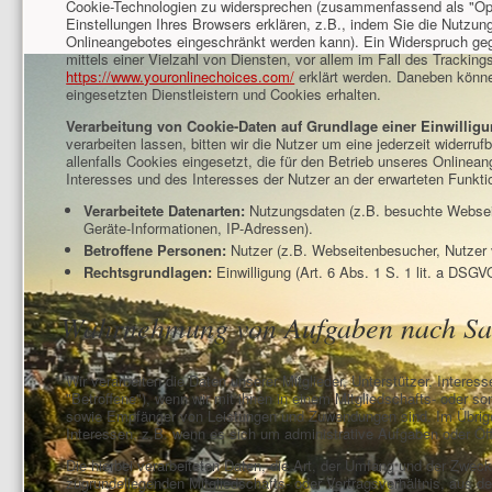
Cookie-Technologien zu widersprechen (zusammenfassend als "Opt-
Einstellungen Ihres Browsers erklären, z.B., indem Sie die Nutzun
Onlineangebotes eingeschränkt werden kann). Ein Widerspruch g
mittels einer Vielzahl von Diensten, vor allem im Fall des Trackin
https://www.youronlinechoices.com/
erklärt werden. Daneben könn
eingesetzten Dienstleistern und Cookies erhalten.
Verarbeitung von Cookie-Daten auf Grundlage einer Einwillig
verarbeiten lassen, bitten wir die Nutzer um eine jederzeit widerru
allenfalls Cookies eingesetzt, die für den Betrieb unseres Onlinean
Interesses und des Interesses der Nutzer an der erwarteten Funkt
Verarbeitete Datenarten:
Nutzungsdaten (z.B. besuchte Webseite
Geräte-Informationen, IP-Adressen).
Betroffene Personen:
Nutzer (z.B. Webseitenbesucher, Nutzer 
Rechtsgrundlagen:
Einwilligung (Art. 6 Abs. 1 S. 1 lit. a DSGVO
Wahrnehmung von Aufgaben nach Sat
Wir verarbeiten die Daten unserer Mitglieder, Unterstützer, Inte
"Betroffene"), wenn wir mit ihnen in einem Mitgliedschafts- oder
sowie Empfänger von Leistungen und Zuwendungen sind. Im Übrigen 
Interessen, z.B. wenn es sich um administrative Aufgaben oder Öffe
Die hierbei verarbeiteten Daten, die Art, der Umfang und der Zweck
zugrundeliegenden Mitgliedschafts- oder Vertragsverhältnis, aus d