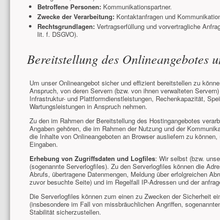
Betroffene Personen:
Kommunikationspartner.
Zwecke der Verarbeitung:
Kontaktanfragen und Kommunikatio
Rechtsgrundlagen:
Vertragserfüllung und vorvertragliche Anfrag
lit. f. DSGVO).
Bereitstellung des Onlineangebotes 
Um unser Onlineangebot sicher und effizient bereitstellen zu kön
Anspruch, von deren Servern (bzw. von ihnen verwalteten Servern
Infrastruktur- und Plattformdienstleistungen, Rechenkapazität, Sp
Wartungsleistungen in Anspruch nehmen.
Zu den im Rahmen der Bereitstellung des Hostingangebotes verarb
Angaben gehören, die im Rahmen der Nutzung und der Kommunikatio
die Inhalte von Onlineangeboten an Browser ausliefern zu können,
Eingaben.
Erhebung von Zugriffsdaten und Logfiles
: Wir selbst (bzw. uns
(sogenannte Serverlogfiles). Zu den Serverlogfiles können die A
Abrufs, übertragene Datenmengen, Meldung über erfolgreichen Abru
zuvor besuchte Seite) und im Regelfall IP-Adressen und der anfra
Die Serverlogfiles können zum einen zu Zwecken der Sicherheit ei
(insbesondere im Fall von missbräuchlichen Angriffen, sogenannt
Stabilität sicherzustellen.