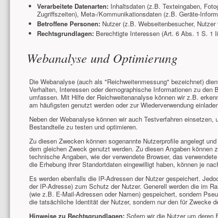
Verarbeitete Datenarten:
Inhaltsdaten (z.B. Texteingaben, Foto
Zugriffszeiten), Meta-/Kommunikationsdaten (z.B. Geräte-Inform
Betroffene Personen:
Nutzer (z.B. Webseitenbesucher, Nutzer 
Rechtsgrundlagen:
Berechtigte Interessen (Art. 6 Abs. 1 S. 1 l
Webanalyse und Optimierung
Die Webanalyse (auch als "Reichweitenmessung" bezeichnet) die
Verhalten, Interessen oder demographische Informationen zu den 
umfassen. Mit Hilfe der Reichweitenanalyse können wir z.B. erken
am häufigsten genutzt werden oder zur Wiederverwendung einladen
Neben der Webanalyse können wir auch Testverfahren einsetzen, u
Bestandteile zu testen und optimieren.
Zu diesen Zwecken können sogenannte Nutzerprofile angelegt und i
dem gleichen Zweck genutzt werden. Zu diesen Angaben können z.
technische Angaben, wie der verwendete Browser, das verwendet
die Erhebung ihrer Standortdaten eingewilligt haben, können je nac
Es werden ebenfalls die IP-Adressen der Nutzer gespeichert. Jedo
der IP-Adresse) zum Schutz der Nutzer. Generell werden die im R
(wie z.B. E-Mail-Adressen oder Namen) gespeichert, sondern Pseud
die tatsächliche Identität der Nutzer, sondern nur den für Zwecke d
Hinweise zu Rechtsgrundlagen:
Sofern wir die Nutzer um deren Ei