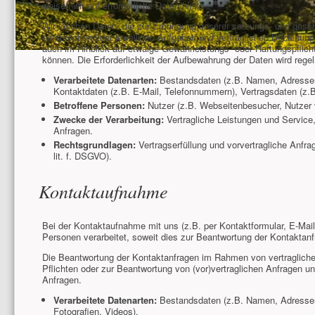
weisen wir auf erforderliche Daten hin).
Wir löschen Daten, die zur Erbringung unserer satzungs- und gesc
entsprechend der jeweiligen Aufgaben und vertraglichen Beziehung
auch im Hinblick auf etwaige Gewährleistungs- oder Haftungspflich
können. Die Erforderlichkeit der Aufbewahrung der Daten wird rege
Verarbeitete Datenarten:
Bestandsdaten (z.B. Namen, Adressen)
Kontaktdaten (z.B. E-Mail, Telefonnummern), Vertragsdaten (z.B
Betroffene Personen:
Nutzer (z.B. Webseitenbesucher, Nutzer v
Zwecke der Verarbeitung:
Vertragliche Leistungen und Servic
Anfragen.
Rechtsgrundlagen:
Vertragserfüllung und vorvertragliche Anfrag
lit. f. DSGVO).
Kontaktaufnahme
Bei der Kontaktaufnahme mit uns (z.B. per Kontaktformular, E-Mai
Personen verarbeitet, soweit dies zur Beantwortung der Kontaktanf
Die Beantwortung der Kontaktanfragen im Rahmen von vertraglichen 
Pflichten oder zur Beantwortung von (vor)vertraglichen Anfragen u
Anfragen.
Verarbeitete Datenarten:
Bestandsdaten (z.B. Namen, Adressen)
Fotografien, Videos).