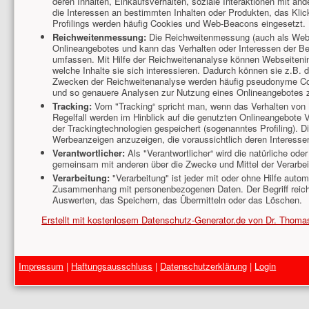
deren Inhalten, Einkaufsverhalten, soziale Interaktionen mit a
die Interessen an bestimmten Inhalten oder Produkten, das Klic
Profilings werden häufig Cookies und Web-Beacons eingesetzt.
Reichweitenmessung:
Die Reichweitenmessung (auch als Web 
Onlineangebotes und kann das Verhalten oder Interessen der Be
umfassen. Mit Hilfe der Reichweitenanalyse können Webseitenin
welche Inhalte sie sich interessieren. Dadurch können sie z.B. 
Zwecken der Reichweitenanalyse werden häufig pseudonyme Co
und so genauere Analysen zur Nutzung eines Onlineangebotes z
Tracking:
Vom "Tracking“ spricht man, wenn das Verhalten von
Regelfall werden im Hinblick auf die genutzten Onlineangebote V
der Trackingtechnologien gespeichert (sogenanntes Profiling). 
Werbeanzeigen anzuzeigen, die voraussichtlich deren Interesse
Verantwortlicher:
Als "Verantwortlicher“ wird die natürliche oder
gemeinsam mit anderen über die Zwecke und Mittel der Verarbe
Verarbeitung:
"Verarbeitung" ist jeder mit oder ohne Hilfe auto
Zusammenhang mit personenbezogenen Daten. Der Begriff reicht
Auswerten, das Speichern, das Übermitteln oder das Löschen.
Erstellt mit kostenlosem Datenschutz-Generator.de von Dr. Thom
Impressum
|
Haftungsausschluss
|
Datenschutzerklärung
|
Login