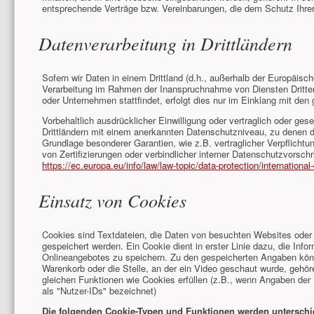
entsprechende Verträge bzw. Vereinbarungen, die dem Schutz Ihrer
Datenverarbeitung in Drittländern
Sofern wir Daten in einem Drittland (d.h., außerhalb der Europäis
Verarbeitung im Rahmen der Inanspruchnahme von Diensten Dritter
oder Unternehmen stattfindet, erfolgt dies nur im Einklang mit den
Vorbehaltlich ausdrücklicher Einwilligung oder vertraglich oder gese
Drittländern mit einem anerkannten Datenschutzniveau, zu denen die
Grundlage besonderer Garantien, wie z.B. vertraglicher Verpflich
von Zertifizierungen oder verbindlicher interner Datenschutzvorsch
https://ec.europa.eu/info/law/law-topic/data-protection/internationa
Einsatz von Cookies
Cookies sind Textdateien, die Daten von besuchten Websites ode
gespeichert werden. Ein Cookie dient in erster Linie dazu, die In
Onlineangebotes zu speichern. Zu den gespeicherten Angaben könne
Warenkorb oder die Stelle, an der ein Video geschaut wurde, gehöre
gleichen Funktionen wie Cookies erfüllen (z.B., wenn Angaben d
als "Nutzer-IDs" bezeichnet)
Die folgenden Cookie-Typen und Funktionen werden unterschi